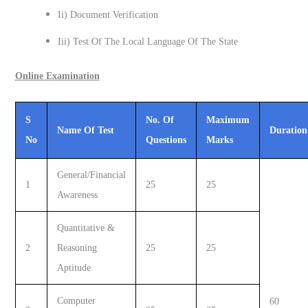
Ii) Document Verification
Iii) Test Of The Local Language Of The State
Online Examination
S
No. Of
Maximum
Name Of Test
Duration
No
Questions
Marks
General/Financial
1
25
25
Awareness
Quantitative &
2
Reasoning
25
25
Aptitude
Computer
60