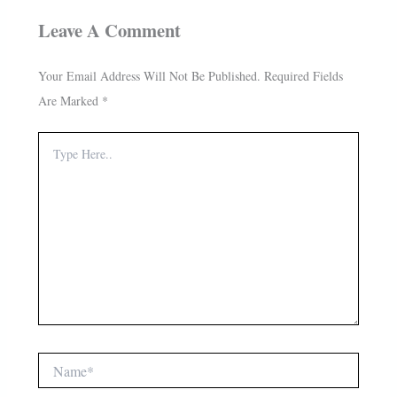
Leave A Comment
Your Email Address Will Not Be Published.
Required Fields
Are Marked
*
Type
Here..
Name*