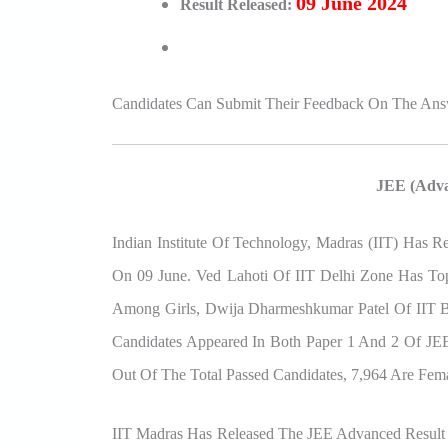
09 June 2024
Result Released:
Candidates Can Submit Their Feedback On The Answ
JEE (Adva
Indian Institute Of Technology, Madras (IIT) Has 
On 09 June. Ved Lahoti Of IIT Delhi Zone Has T
Among Girls, Dwija Dharmeshkumar Patel Of IIT 
Candidates Appeared In Both Paper 1 And 2 Of JE
Out Of The Total Passed Candidates, 7,964 Are Fema
IIT Madras Has Released The JEE Advanced Result 