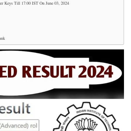
r Keys Till 17:00 IST On June 03, 2024
ank