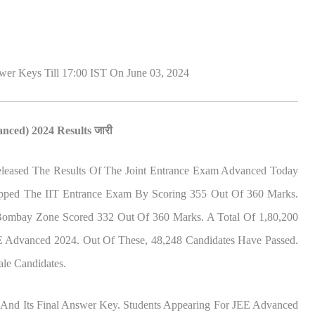
er Keys Till 17:00 IST On June 03, 2024
nced) 2024 Results जारी
Released The Results Of The Joint Entrance Exam Advanced Today
opped The IIT Entrance Exam By Scoring 355 Out Of 360 Marks.
Bombay Zone Scored 332 Out Of 360 Marks. A Total Of 1,80,200
E Advanced 2024. Out Of These, 48,248 Candidates Have Passed.
le Candidates.
And Its Final Answer Key. Students Appearing For JEE Advanced