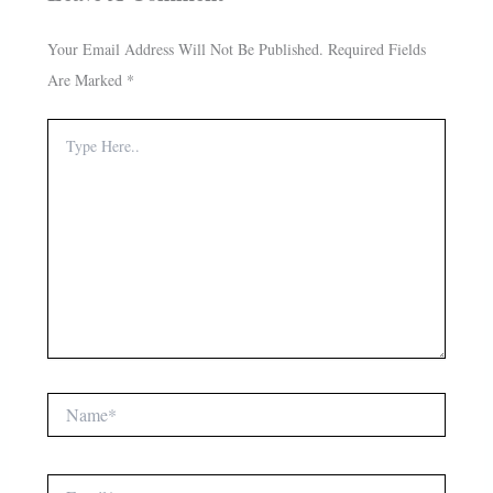
Your Email Address Will Not Be Published.
Required Fields
Are Marked
*
Type
Here..
Name*
Email*