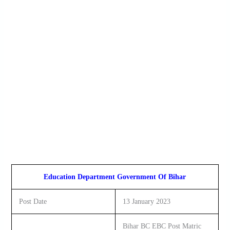
Education Department Government Of Bihar
Post Date
13 January 2023
Bihar BC EBC Post Matric