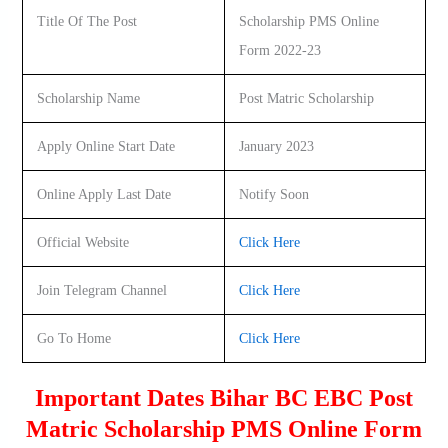
Title Of The Post
Scholarship PMS Online
Form 2022-23
Scholarship Name
Post Matric Scholarship
Apply Online Start Date
January 2023
Online Apply Last Date
Notify Soon
Official Website
Click Here
Join Telegram Channel
Click Here
Go To Home
Click Here
Important Dates Bihar BC EBC Post
Matric Scholarship PMS Online Form