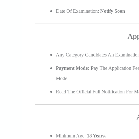
Date Of Examination:
Notify Soon
App
Any Category Candidates An Examinatio
Payment Mode: P
Ay The Application Fe
Mode.
Read The Official Full Notification For Mo
Minimum Age:
18 Years.