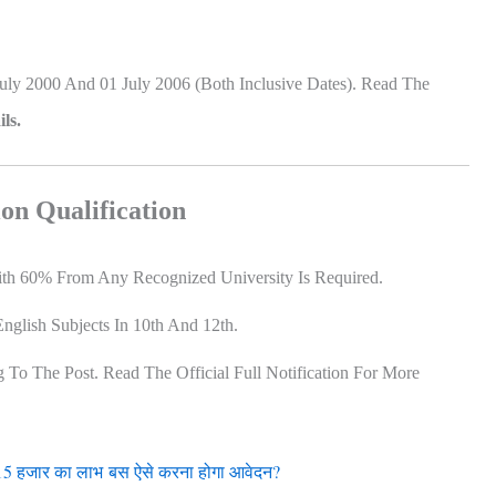
ly 2000 And 01 July 2006 (Both Inclusive Dates). Read The
ls.
on Qualification
 60% From Any Recognized University Is Required.
glish Subjects In 10th And 12th.
 To The Post. Read The Official Full Notification For More
 15 हजार का लाभ बस ऐसे करना होगा आवेदन?