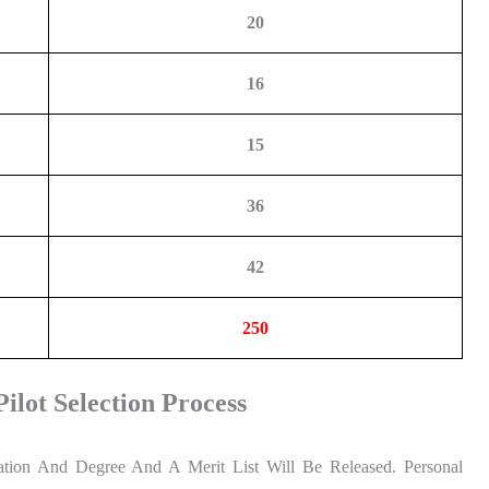
20
16
15
36
42
250
ilot Selection Process
cation And Degree And A Merit List Will Be Released. Personal