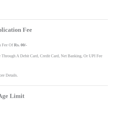
lication Fee
n Fee Of
Rs. 00/-
e Through A Debit Card, Credit Card, Net Banking, Or UPI Fee
re Details.
Age Limit