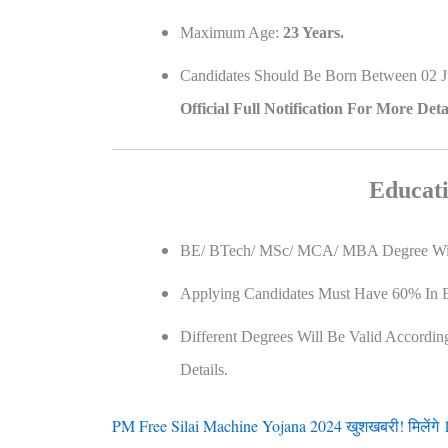
Maximum Age:
23 Years.
Candidates Should Be Born Between 02 Ju
Official Full Notification For More Detai
Educati
BE/ BTech/ MSc/ MCA/ MBA Degree With
Applying Candidates Must Have 60% In En
Different Degrees Will Be Valid According
Details.
PM Free Silai Machine Yojana 2024 खुशखबरी! मिलेंगे