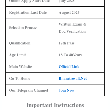
Online Apply Start Date
July 2025
Registration Last Date
August 2025
Written Exam &
Selection Process
Doc.Verification
Qualification
12th Pass
Age Limit
18 To 40Years
Main Website
Official Link
Go To Home
Bharatresult.net
Our Telegram Channel
Join Now
Important Instructions